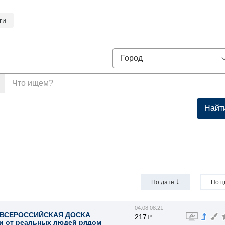
ги
Найт
↓
По дате
По 
04.08 08:21
Я ВСЕРОССИЙСКАЯ ДОСКА
217
a
и от реальных людей рядом