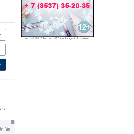
erid:LdtCKMk1Z Реклама. ИП Савин Владимир Валерьевич
и
цене