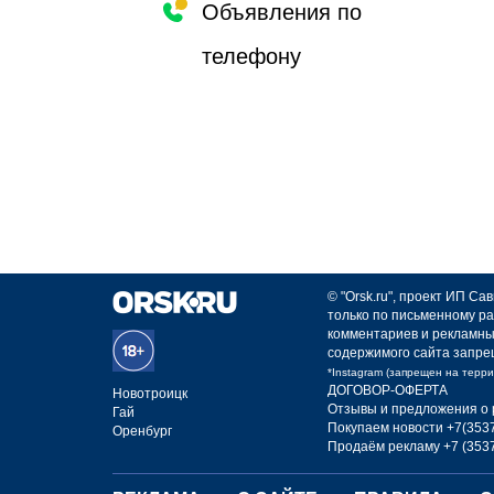
Объявления по
телефону
© "Orsk.ru", проект ИП С
только по письменному ра
комментариев и рекламны
содержимого сайта запре
*Instagram (запрещен на терр
ДОГОВОР-ОФЕРТА
Новотроицк
Отзывы и предложения о 
Гай
Покупаем новости +7(3537
Оренбург
Продаём рекламу +7 (3537