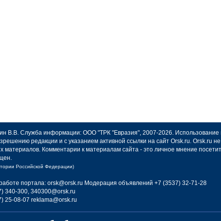
авин В.В. Служба информации: ООО "ТРК "Евразия", 2007-2026. Использование
зрешению редакции и с указанием активной ссылки на сайт Orsk.ru. Orsk.ru 
х материалов. Комментарии к материалам сайта - это личное мнение посети
щен.
итории Российской Федерации)
работе портала: orsk@orsk.ru
Модерация объявлений +7 (3537) 32-71-28
) 340-300, 340300@orsk.ru
) 25-08-07 reklama@orsk.ru