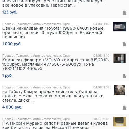
масляный-200руб., реле втягивающее-1400руб.,
все новое в упаковке. Термостат...
123 руб.
Продам / Транспорт / Авто- мотозапчасти, Орск
04.08 11:40
Свечи накаливания "Toyota" 19850-64031 новые,
оригинал, япония, 3штуки-1000р/шт. Выжимной
подшипник
1 000 руб.
Продам / Транспорт / Авто- мотозапчасти, Орск
04.08 11:40
Комплект фильтров VOLVO компрессора 8152010-
1500руб, масляный 477556-5-500руб, ГУРа
7632141102-400руб...
1 руб.
Продам / Транспорт / Авто- мотозапчасти, Орск
04.08 11:02
на Тойоту Камри продам двигатель, бампера,
стойки, стекла, зеркала, молдинг для установки
стекла. диски...
4 000 руб.
Продам / Транспорт / Авто- мотозапчасти, Орск
04.08 11:01
НА Ниссан Мурано капот и разные детали кузова
как бу так и другие, на Ниссан Премьера