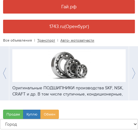
Гай.рф
1743.ru(Оренбург)
Все объявления
|
Транспорт
|
Авто- мотозапчасти
Оригинальные ПОДШИПНИКИ производства SKF, NSK,
Сроч
CRAFT и др. В том числе ступичные, кондиционерные,
нам 
корпусные...
Продам
Куплю
Обмен