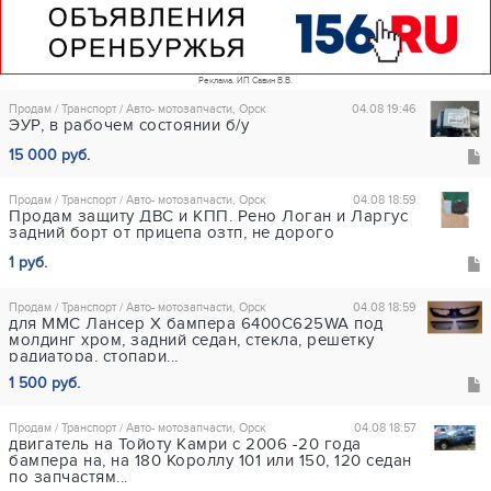
Реклама. ИП Савин В.В.
Продам / Транспорт / Авто- мотозапчасти, Орск
04.08 19:46
ЭУР, в рабочем состоянии б/у
15 000 руб.
Продам / Транспорт / Авто- мотозапчасти, Орск
04.08 18:59
Продам защиту ДВС и КПП. Рено Логан и Ларгус
задний борт от прицепа озтп, не дорого
1 руб.
Продам / Транспорт / Авто- мотозапчасти, Орск
04.08 18:59
для ММС Лансер Х бампера 6400C625WA под
молдинг хром, задний седан, стекла, решетку
радиатора, стопари...
1 500 руб.
Продам / Транспорт / Авто- мотозапчасти, Орск
04.08 18:57
двигатель на Тойоту Камри с 2006 -20 года
бампера на, на 180 Короллу 101 или 150, 120 седан
по запчастям...