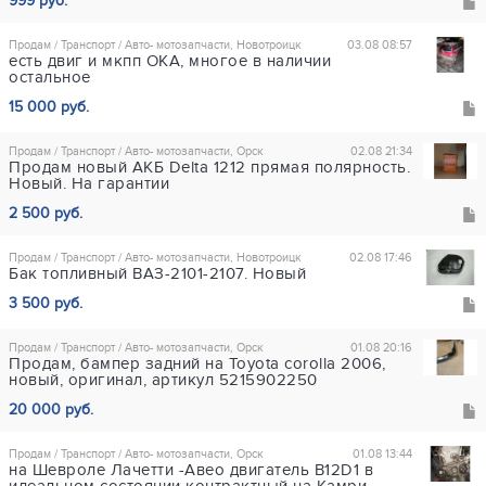
999 руб.
Продам / Транспорт / Авто- мотозапчасти, Новотроицк
03.08 08:57
есть двиг и мкпп ОКА, многое в наличии
остальное
15 000 руб.
Продам / Транспорт / Авто- мотозапчасти, Орск
02.08 21:34
Продам новый АКБ Delta 1212 прямая полярность.
Новый. На гарантии
2 500 руб.
Продам / Транспорт / Авто- мотозапчасти, Новотроицк
02.08 17:46
Бак топливный ВАЗ-2101-2107. Новый
3 500 руб.
Продам / Транспорт / Авто- мотозапчасти, Орск
01.08 20:16
Продам, бампер задний на Toyota corolla 2006,
новый, оригинал, артикул 5215902250
20 000 руб.
Продам / Транспорт / Авто- мотозапчасти, Орск
01.08 13:44
на Шевроле Лачетти -Авео двигатель B12D1 в
идеальном состоянии контрактный на Камри