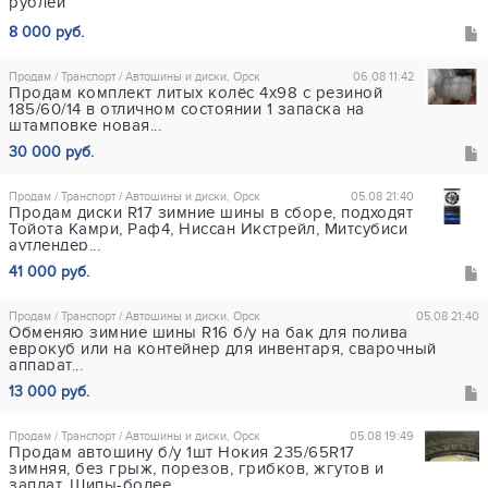
рублей
8 000 руб.
Продам / Транспорт / Автошины и диски, Орск
06.08 11:42
Продам комплект литых колёс 4х98 с резиной
185/60/14 в отличном состоянии 1 запаска на
штамповке новая...
30 000 руб.
Продам / Транспорт / Автошины и диски, Орск
05.08 21:40
Продам диски R17 зимние шины в сборе, подходят
Тойота Камри, Раф4, Ниссан Икстрейл, Митсубиси
аутлендер...
41 000 руб.
Продам / Транспорт / Автошины и диски, Орск
05.08 21:40
Обменяю зимние шины R16 б/у на бак для полива
еврокуб или на контейнер для инвентаря, сварочный
аппарат...
13 000 руб.
Продам / Транспорт / Автошины и диски, Орск
05.08 19:49
Продам автошину б/у 1шт Нокия 235/65R17
зимняя, без грыж, порезов, грибков, жгутов и
заплат. Шипы-более...