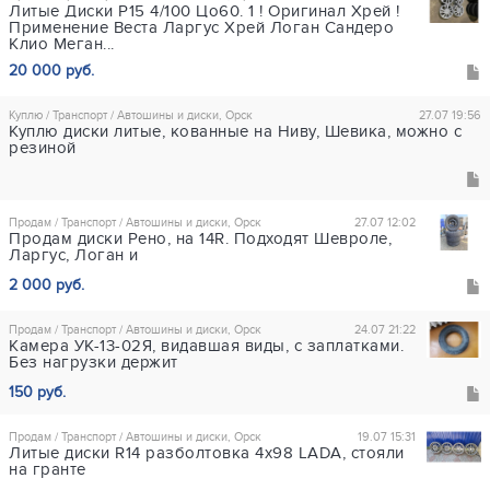
Литые Диски Р15 4/100 Цо60. 1 ! Оригинал Хрей !
Применение Веста Ларгус Хрей Логан Сандеро
Клио Меган...
20 000 руб.
Куплю / Транспорт / Автошины и диски, Орск
27.07 19:56
Куплю диски литые, кованные на Ниву, Шевика, можно с
резиной
Продам / Транспорт / Автошины и диски, Орск
27.07 12:02
Продам диски Рено, на 14R. Подходят Шевроле,
Ларгус, Логан и
2 000 руб.
Продам / Транспорт / Автошины и диски, Орск
24.07 21:22
Камера УК-13-02Я, видавшая виды, с заплатками.
Без нагрузки держит
150 руб.
Продам / Транспорт / Автошины и диски, Орск
19.07 15:31
Литые диски R14 разболтовка 4х98 LADA, стояли
на гранте