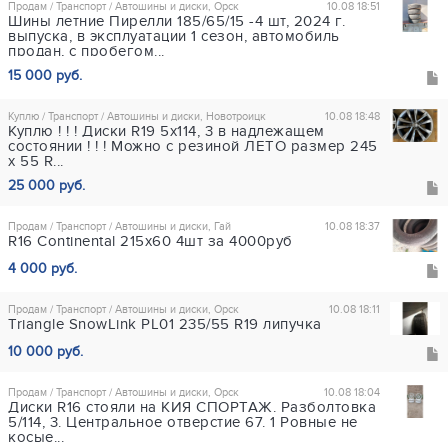
Продам / Транспорт / Автошины и диски, Орск
10.08 18:51
Шины летние Пирелли 185/65/15 -4 шт, 2024 г.
выпуска, в эксплуатации 1 сезон, автомобиль
продан, с пробегом...
15 000 руб.
Куплю / Транспорт / Автошины и диски, Новотроицк
10.08 18:48
Куплю ! ! ! Диски R19 5х114, 3 в надлежащем
состоянии ! ! ! Можно с резиной ЛЕТО размер 245
х 55 R...
25 000 руб.
Продам / Транспорт / Автошины и диски, Гай
10.08 18:37
R16 Continental 215x60 4шт за 4000руб
4 000 руб.
Продам / Транспорт / Автошины и диски, Орск
10.08 18:11
Triangle SnowLink PL01 235/55 R19 липучка
10 000 руб.
Продам / Транспорт / Автошины и диски, Орск
10.08 18:04
Диски R16 стояли на КИЯ СПОРТАЖ. Разболтовка
5/114, 3. Центральное отверстие 67. 1 Ровные не
косые...