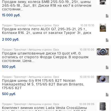
Продам зиму, колеса БМВ 255-50-19., 25т., шины
265-65-18., 3шт., 8т. Диски R18 на кю7 в отличном
состоянии...
15 000 руб.
Продам / Транспорт / Автошины и диски, Орск
10.08 10:10
Продам колеса лето AUDI Q7, 295-35-21, 25 т.,
Колпаки R16. 2т., шина от закатки Туарэг 3т., диск
2 000 руб.
Продам / Транспорт / Автошины и диски, Орск
10.08 10:00
Продам штампованные диски 13 quot х41, 0.
остались от старого Форда Сиерра. В хорошем
состоянии. Цена...
500 руб.
Продам / Транспорт / Автошины и диски, Орск
10.08 10:00
Продам шины б/у R14 175/65 82Т Nokian
Hakkapelitta2 M S, 175/65 82T Barum Briliantis,
175/65 82T
500 руб.
Продам / Транспорт / Автошины и диски, Орск
10.08 09:05
Комплект зимних колес Lada Vesta CrossШины