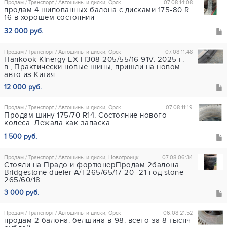
Продам / Транспорт / Автошины и диски, Орск
07.08 14:08
продам 4 шипованных балона с дисками 175-80 R
16 в хорошем состоянии
32 000 руб.
Продам / Транспорт / Автошины и диски, Орск
07.08 11:48
Hankook Kinergy EX H308 205/55/16 91V. 2025 г.
в., Практически новые шины, пришли на новом
авто из Китая...
12 000 руб.
Продам / Транспорт / Автошины и диски, Орск
07.08 11:19
Продам шину 175/70 R14. Состояние нового
колеса. Лежала как запаска
1 500 руб.
Продам / Транспорт / Автошины и диски, Новотроицк
07.08 06:34
Стояли на Прадо и фортюнерПродам 2балона
Bridgestone dueler A/T265/65/17 20 -21 год stone
265/60/18
3 000 руб.
Продам / Транспорт / Автошины и диски, Орск
06.08 21:52
продам 2 балона. белшина в-98. всего за 8 тысяч