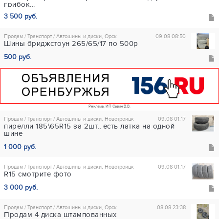
грибок...
3 500 руб.
Продам / Транспорт / Автошины и диски, Орск
09.08 08:50
Шины бриджстоун 265/65/17 по 500р
500 руб.
Реклама. ИП Савин В.В.
Продам / Транспорт / Автошины и диски, Новотроицк
09.08 01:17
пирелли 185\65R15 за 2шт,, есть латка на одной
шине
1 000 руб.
Продам / Транспорт / Автошины и диски, Новотроицк
09.08 01:17
R15 смотрите фото
3 000 руб.
Продам / Транспорт / Автошины и диски, Орск
08.08 23:38
Продам 4 диска штампованных