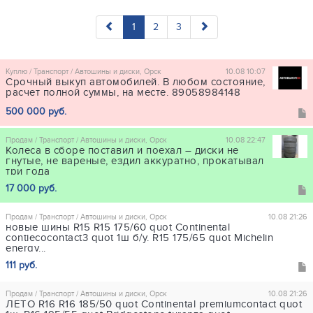
1
2
3
Куплю / Транспорт / Автошины и диски, Орск
10.08 10:07
Срочный выкуп автомобилей. В любом состояние,
расчет полной суммы, на месте. 89058984148
500 000 руб.
Продам / Транспорт / Автошины и диски, Орск
10.08 22:47
Колеса в сборе поставил и поехал – диски не
гнутые, не вареные, ездил аккуратно, прокатывал
три года
17 000 руб.
Продам / Транспорт / Автошины и диски, Орск
10.08 21:26
новые шины R15 R15 175/60 quot Continental
contiecocontact3 quot 1ш б/у. R15 175/65 quot Michelin
energy...
111 руб.
Продам / Транспорт / Автошины и диски, Орск
10.08 21:26
ЛЕТО R16 R16 185/50 quot Continental premiumcontact quot