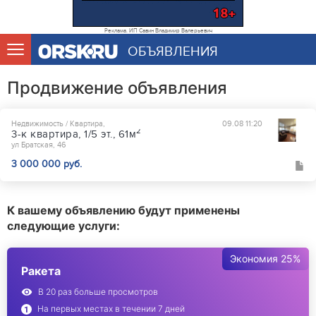
Реклама. ИП Савин Владимир Валерьевич
ОБЪЯВЛЕНИЯ
Продвижение объявления
Недвижимость / Квартира,
09.08 11:20
2
3-к квартира, 1/5 эт., 61м
ул Братская, 46
3 000 000 руб.
К вашему объявлению будут применены
следующие услуги:
Экономия 25%
Ракета
В 20 раз больше просмотров
На первых местах в течении 7 дней