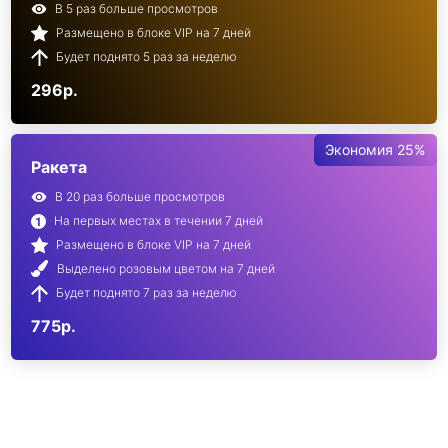
В 5 раз больше просмотров
Размещено в блоке VIP на 7 дней
Будет поднято 5 раз за неделю
296р.
Экономия 25%
Ракета
В 20 раз больше просмотров
На первых местах в течении 7 дней
Размещено в блоке VIP на 7 дней
Выделено розовым цветом на 7 дней
Будет поднято 7 раз за неделю
775р.