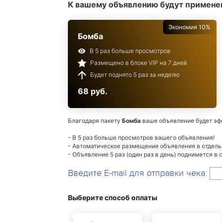
К вашему объявлению будут примене
Экономия 10%
Бомба
В 5 раз больше просмотров
Размещено в блоке VIP на 7 дней
Будет поднято 5 раз за неделю
68 руб.
Благодаря пакету
Бомба
ваше объявление будет эф
- В 5 раз больше просмотров вашего объявления!
- Автоматическое размещение объявления в отдельн
- Объявление 5 раз (один раз в день) поднимется в
Введите E-mail для отправки чека:
Выберите способ оплаты