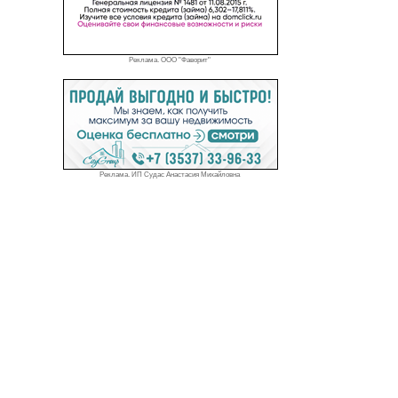
Реклама. ООО "Фаворит"
Реклама. ИП Судас Анастасия Михайловна