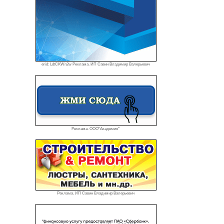
erid: LdtCKWn2w Реклама. ИП Савин Владимир Валерьевич
Реклама. ООО"Академия"
Реклама. ИП Савин Владимир Валерьевич