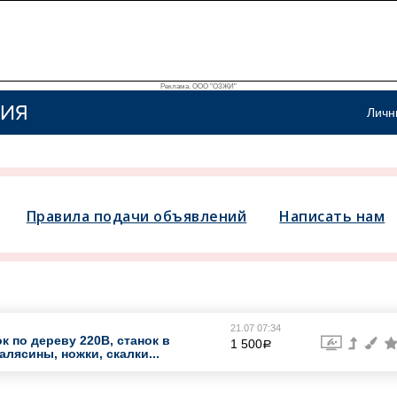
Реклама. ООО "ОЗЖИ"
ИЯ
Личн
Правила подачи объявлений
Написать нам
21.07 07:34
 по дереву 220В, станок в
1 500
a
лясины, ножки, скалки...