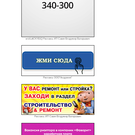
erid:LdtCKYB1Q Реклама. ИП Савин Владимир Валерьевич
Реклама. ООО"Академия"
Реклама. ИП Савин Владимир Валерьевич