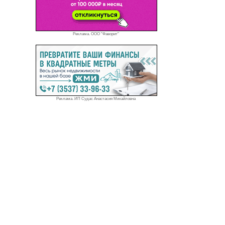
Реклама. ООО "Фаворит"
Реклама. ИП Судас Анастасия Михайловна