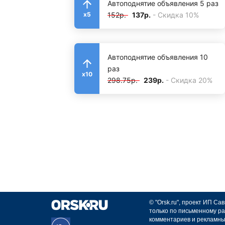
Автоподнятие объявления 5 раз
152р.
137р.
- Скидка 10%
x5
Автоподнятие объявления 10
раз
x10
298.75р.
239р.
- Скидка 20%
© "Orsk.ru", проект ИП С
только по письменному ра
комментариев и рекламны