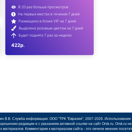
В 20 раз больше просмотров
На первых местах в течении 7 дней
Размещено в блоке VIP на 7 дней
Выделено розовым цветом на 7 дней
Будет поднято 7 раз за неделю
422р.
авин В.В. Служба информации: ООО "ТРК "Евразия", 2007-2026. Использование
зрешению редакции и с указанием активной ссылки на сайт Orsk.ru. Orsk.ru 
х материалов. Комментарии к материалам сайта - это личное мнение посети