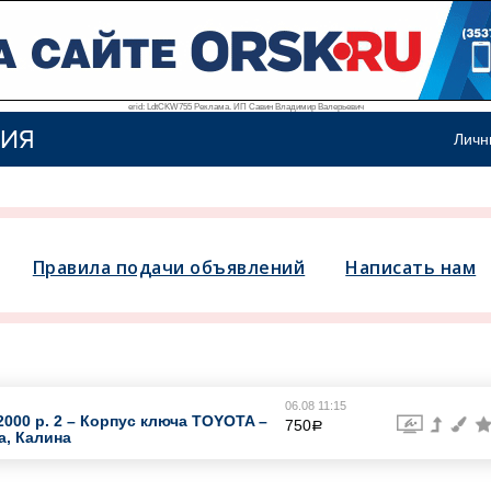
erid: LdtCKW755 Реклама. ИП Савин Владимир Валерьевич
ИЯ
Личн
Правила подачи объявлений
Написать нам
06.08 11:15
2000 р. 2 – Корпус ключа TOYOTA –
750
a
а, Калина