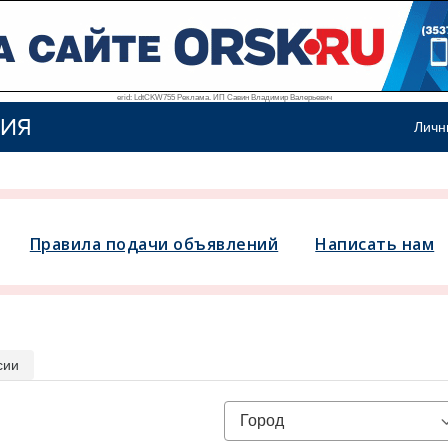
erid: LdtCKW755 Реклама. ИП Савин Владимир Валерьевич
ИЯ
Личн
Правила подачи объявлений
Написать нам
сии