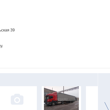
льская 39
у.