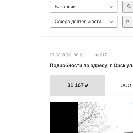
search
P
07.08.2026, 08:21
2171
Подробности по адресу: г. Орск ул
31 167
ООО 