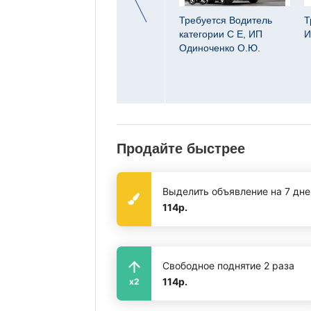
Требуется менеждер по
Требуется Водитель
Т
арщик,
продажам, ООО
категории С Е, ИП
И
ЛМАШ"
Торгсервис
Одиноченко О.Ю.
Продайте быстрее
Выделить объявление на 7 дне
114р.
Свободное поднятие 2 раза
114р.
x2