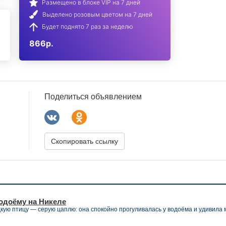
Размещено в блоке VIP на 7 дней
Выделено розовым цветом на 7 дней
Будет поднято 7 раз за неделю
866р.
Поделиться объявлением
Скопировать ссылку
одоёму на Никеле
дкую птицу — серую цаплю: она спокойно прогуливалась у водоёма и удивила