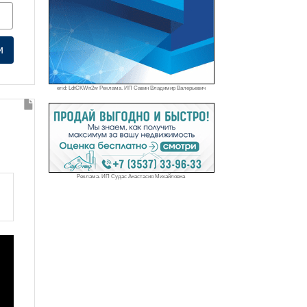
и
erid: LdtCKWn2w Реклама. ИП Савин Владимир Валерьевич
Реклама. ИП Судас Анастасия Михайловна