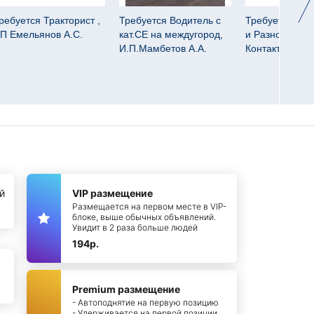
ребуется Тракторист ,
Требуется Водитель с
Требуется Отд
П Емельянов А.С.
кат.СЕ на междугород,
и Разнорабочи
И.П.Мамбетов А.А.
Контакт групп
й
VIP размещение
Размещается на первом месте в VIP-
блоке, выше обычных объявлений.
Увидит в 2 раза больше людей
194р.
Premium размещение
- Автоподнятие на первую позицию
- Удерживается на первой позиции