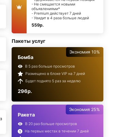
- Не смещается новыми
объявлениями*
- Premium действует 7 дней
- Увидит в 4 раза больше людей
559р.
Пакеты услуг
Экономия 10%
Бомба
В 5 раз больше просмотров
Размещено в блоке VIP на 7 дней
Будет поднято 5 раз за неделю
296р.
Экономия 25%
Ракета
з
В 20 раз больше просмотров
На первых местах в течении 7 дней