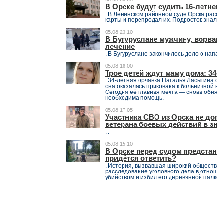
В Орске будут судить 16‑летне
. В Ленинском районном суде Орска рас
карты и перепродал их. Подросток знал
05.08 23:10
В Бугуруслане мужчину, ворва
лечение
. В Бугуруслане закончилось дело о на
05.08 18:00
Трое детей ждут маму дома: 3
. 34-летняя орчанка Наталья Ласыгина 
она оказалась прикована к больничной 
Сегодня её главная мечта — снова обня
необходима помощь.
05.08 17:05
Участника СВО из Орска не доп
ветерана боевых действий в зн
. .
05.08 15:10
В Орске перед судом предстан
придётся ответить?
. История, вызвавшая широкий обществ
расследование уголовного дела в отнош
убийством и избил его деревянной палк