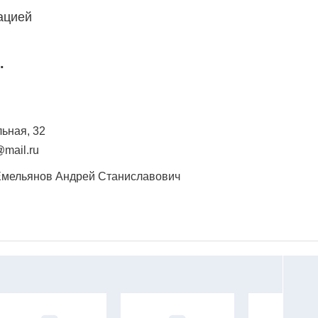
ацией
.
льная, 32
mail.ru
Емельянов Андрей Станиславович