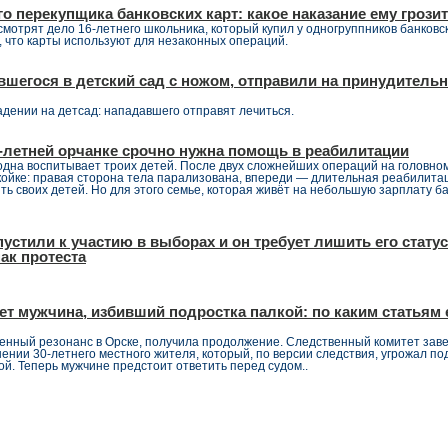
го перекупщика банковских карт: какое наказание ему грози
смотрят дело 16‑летнего школьника, который купил у одногруппников банковс
, что карты используют для незаконных операций.
вшегося в детский сад с ножом, отправили на принудитель
падении на детсад: нападавшего отправят лечиться.
4-летней орчанке срочно нужна помощь в реабилитации
одна воспитывает троих детей. После двух сложнейших операций на головно
койке: правая сторона тела парализована, впереди — длительная реабилита
ть своих детей. Но для этого семье, которая живёт на небольшую зарплату б
устили к участию в выборах и он требует лишить его стату
ак протеста
ет мужчина, избивший подростка палкой: по каким статьям 
енный резонанс в Орске, получила продолжение. Следственный комитет зав
ении 30-летнего местного жителя, который, по версии следствия, угрожал по
ой. Теперь мужчине предстоит ответить перед судом..