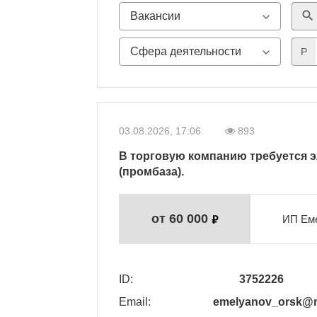
search
P
03.08.2026, 17:06
893
В торговую компанию требуется эл
(промбаза).
от 60 000
ИП Еме
ID:
3752226
Email:
emelyanov_orsk@m