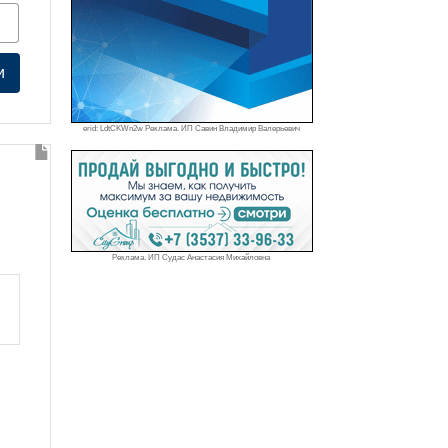
и
erid: LdtCKWn2w Реклама. ИП Савин Владимир Валерьевич
Реклама. ИП Судас Анастасия Михайловна