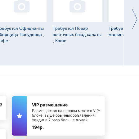
ребуется Официанты
Требуется Повар
Требуется Кур
борщица Посудница ,
восточных блюд салаты
машине , Каф
афе
, Кафе
й
VIP размещение
Размещается на первом месте в VIP-
блоке, выше обычных объявлений.
Увидит в 2 раза больше людей
194р.