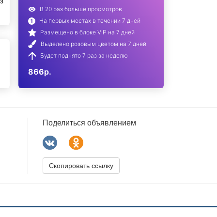
з
В 20 раз больше просмотров
На первых местах в течении 7 дней
Размещено в блоке VIP на 7 дней
Выделено розовым цветом на 7 дней
Будет поднято 7 раз за неделю
866р.
Поделиться объявлением
Скопировать ссылку