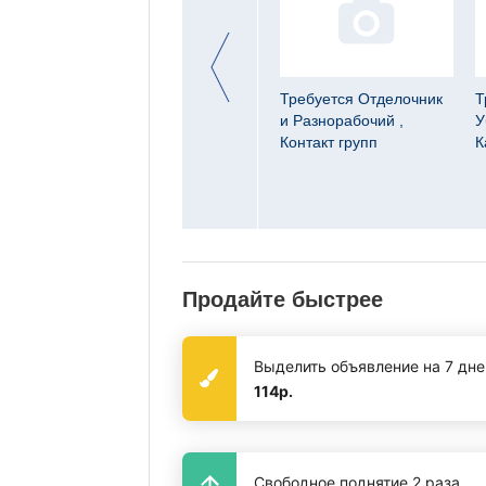
давец
Требуется Водитель с
Требуется Отделочник
Т
 Дизель
кат.СЕ на междугород,
и Разнорабочий ,
У
И.П.Мамбетов А.А.
Контакт групп
К
Продайте быстрее
Выделить объявление на 7 дне
114р.
Свободное поднятие 2 раза