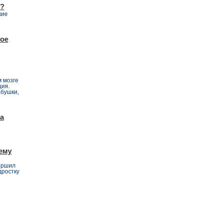
т?
кие
ное
м мозге
ция.
абушки,
са
ему
ершил
дростку