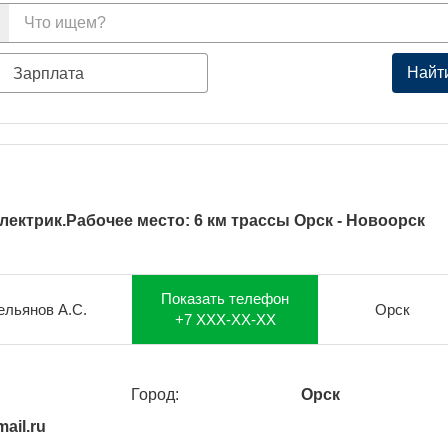
Найт
Зарплата
ектрик.Рабочее место: 6 км трассы Орск - Новоорск
Показать телефон
льянов А.С.
Орск
+7 XXX-XX-XX
Город:
Орск
ail.ru