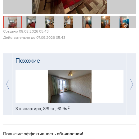
Создано 08.08.2026 05:43
Действительно до 07.09.2026 05:43
Похожие
2
3-к квартира, 8/9 эт., 61.9м
3-к кв
Повысьте эффективность объявления!