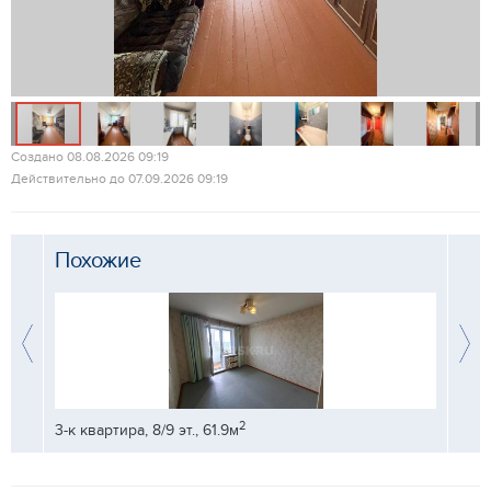
Создано 08.08.2026 09:19
Действительно до 07.09.2026 09:19
Похожие
2
3-к квартира, 8/9 эт., 61.9м
3-к кв