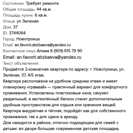
Состояние:
Требует ремонта
Общая площадь:
44 кв.м.
Площадь кухни:
6 кв.м.
Улица:
ул Зеленая
Дом:
37
ID:
3744064
Город:
Новотроицк
Email:
an.favorit.atizbaeva@yandex.ru
Контактное лицо
Алима
8 (909) 615 79 90
Email: an.favorit.atizbaeva@yandex.ru
Текст объявления:
Продаётся 2-комнатная квартира по адресу: г. Новотроицк, ул.
Зелёная, 37, 4/5 этаж.
Квартира расположена на удобном среднем этаже и имеет
планировку «трамвай» — практичный вариант для комфортного
проживания. Установлены пластиковые окна, санузел
раздельный, а застеклённый балкон станет дополнительным
удобным пространством для отдыха или хранения вещей.
Квартира аккуратная и тёплая, подойдёт как для собственного
проживания, так и для сдачи в аренду.
Дом находится в районе, отлично подходящем для семей с
детьми: во дворе большая современная детская площадка,