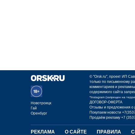
© "Orsk.ru", проект ИП С
только по письменному ра
комментариев и рекламны
содержимого сайта запре
*Instagram (запрещен на терр
ДОГОВОР-ОФЕРТА
Новотроицк
Отзывы и предложения о 
Гай
Покупаем новости +7(3537
Оренбург
Продаём рекламу +7 (3537
РЕКЛАМА
О САЙТЕ
ПРАВИЛА
С