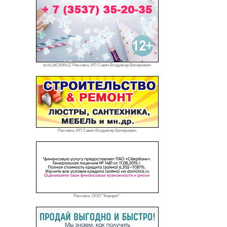
erid:LdtCKMk1Z Реклама. ИП Савин Владимир Валерьевич
Реклама. ИП Савин Владимир Валерьевич
Реклама. ООО "Фаворит"