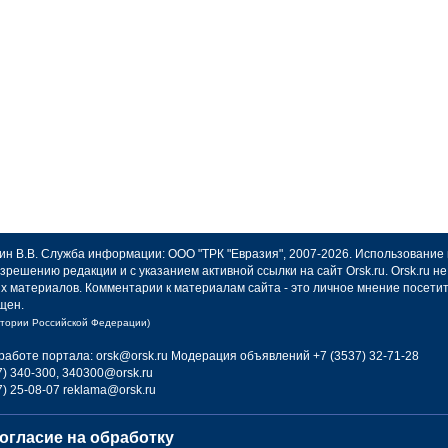
авин В.В. Служба информации: ООО "ТРК "Евразия", 2007-2026. Использование
зрешению редакции и с указанием активной ссылки на сайт Orsk.ru. Orsk.ru 
х материалов. Комментарии к материалам сайта - это личное мнение посети
щен.
итории Российской Федерации)
работе портала: orsk@orsk.ru
Модерация объявлений +7 (3537) 32-71-28
) 340-300, 340300@orsk.ru
) 25-08-07 reklama@orsk.ru
огласие на обработку