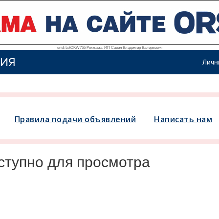
erid: LdtCKW755 Реклама. ИП Савин Владимир Валерьевич
ИЯ
Личн
Правила подачи объявлений
Написать нам
ступно для просмотра