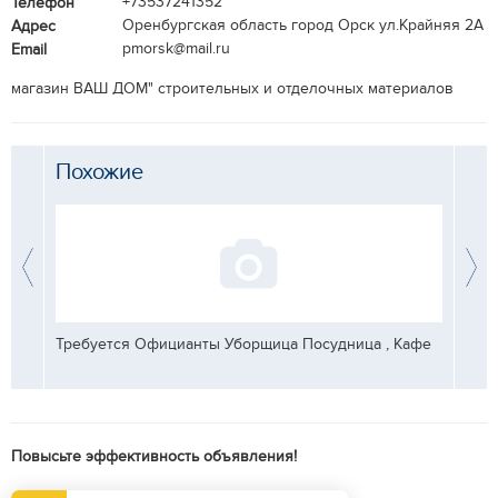
+73537241352
Телефон
Оренбургская область город Орск ул.Крайняя 2А
Адрес
pmorsk@mail.ru
Email
магазин ВАШ ДОМ" строительных и отделочных материалов
Похожие
Требуется Официанты Уборщица Посудница , Кафе
Требу
Повысьте эффективность объявления!