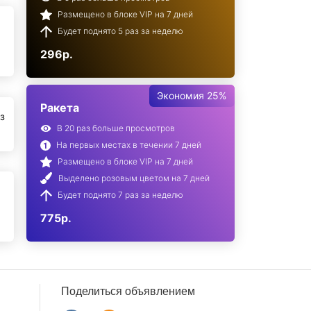
Размещено в блоке VIP на 7 дней
Будет поднято 5 раз за неделю
296р.
Экономия 25%
Ракета
з
В 20 раз больше просмотров
На первых местах в течении 7 дней
Размещено в блоке VIP на 7 дней
Выделено розовым цветом на 7 дней
Будет поднято 7 раз за неделю
775р.
Поделиться объявлением