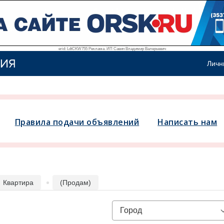
erid: LdtCKW755 Реклама. ИП Савин Владимир Валерьевич
ИЯ
Личн
Правила подачи объявлений
Написать нам
Квартира
(Продам)