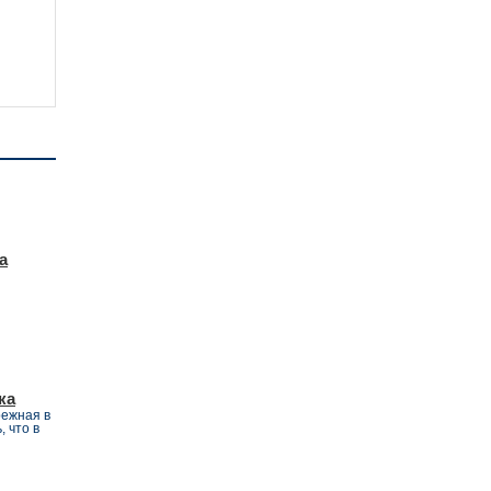
а
ка
режная в
 что в