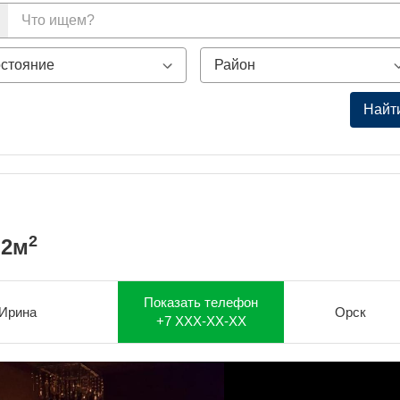
Найт
2
.2м
Показать телефон
Ирина
Орск
+7 XXX-XX-XX