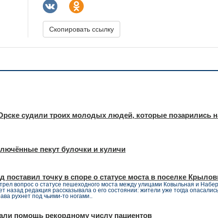
Скопировать ссылку
 Орске судили троих молодых людей, которые позарились н
ключённые пекут булочки и куличи
 поставил точку в споре о статусе моста в поселке Крылов
отрел вопрос о статусе пешеходного моста между улицами Ковыльная и Набе
т назад редакция рассказывала о его состоянии: жители уже тогда опасались,
ва рухнет под чьими-то ногами..
зали помощь рекордному числу пациентов