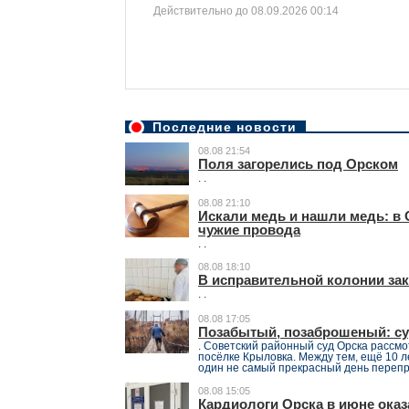
Действительно до 08.09.2026 00:14
Последние новости
08.08 21:54
Поля загорелись под Орском
. .
08.08 21:10
Искали медь и нашли медь: в
чужие провода
. .
08.08 18:10
В исправительной колонии за
. .
08.08 17:05
Позабытый, позаброшеный: суд
. Советский районный суд Орска рассм
посёлке Крыловка. Между тем, ещё 10 ле
один не самый прекрасный день перепра
08.08 15:05
Кардиологи Орска в июне ока