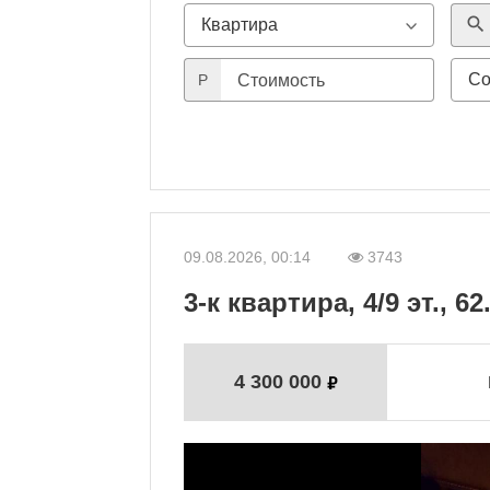
search
P
Стоимость
09.08.2026, 00:14
3743
3-к квартира, 4/9 эт., 62
4 300 000