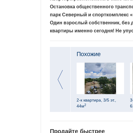
Остановка общественного транспо
парк Северный и спорткомплекс «
Один взрослый собственник, без 
квартиры именно сегодня! Не упус
Похожие
9 эт.,
3-к квартира, 1/4 эт.,
2-к квартира, 3/5 эт.,
3
2
2
55.8м
44м
6
Продайте быстрее