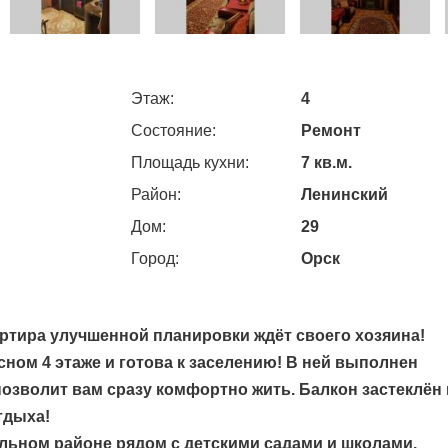
Этаж:
4
Состояние:
Ремонт
Площадь кухни:
7 кв.м.
Район:
Ленинский
Дом:
29
Город:
Орск
ртира улучшенной планировки ждёт своего хозяина!
сном 4 этаже и готова к заселению! В ней выполнен
 позволит вам сразу комфортно жить. Балкон застеклён 
тдыха!
льном районе рядом с детскими садами и школами.