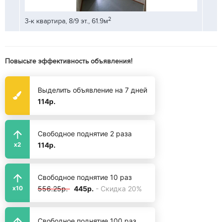
2
3-к квартира, 8/9 эт., 61.9м
3-к кв
Повысьте эффективность объявления!
Выделить объявление на 7 дней
114р.
Свободное поднятие 2 раза
114р.
x2
Свободное поднятие 10 раз
556.25р.
445р.
- Скидка 20%
x10
Свободное поднятие 100 раз