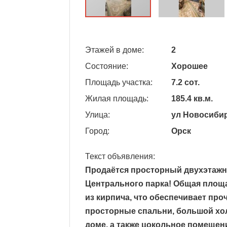
Этажей в доме:
2
Состояние:
Хорошее
Площадь участка:
7.2 сот.
Жилая площадь:
185.4 кв.м.
Улица:
ул Новосиби
Город:
Орск
Текст объявления:
Продаётся просторный двухэтажны
Центрального парка! Общая площад
из кирпича, что обеспечивает пр
просторные спальни, большой холл
доме, а также цокольное помеще