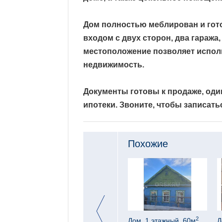
Дом полностью меблирован и гот
входом с двух сторон, два гараж
местоположение позволяет исполь
недвижимость.
Документы готовы к продаже, од
ипотеки. Звоните, чтобы записать
Похожие
2
2
, 149м
,
ОСТОРОЖНО!
Дом, 1 этажный, 60м
,
Д