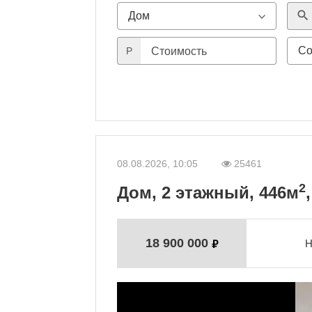
search
P
Стоимость
08.08.2026, 10:05
25461
2
Дом, 2 этажный, 446м
18 900 000
Н