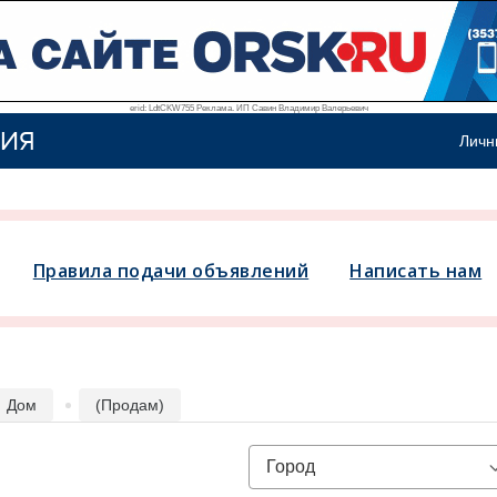
erid: LdtCKW755 Реклама. ИП Савин Владимир Валерьевич
ИЯ
Личн
Правила подачи объявлений
Написать нам
Дом
(Продам)