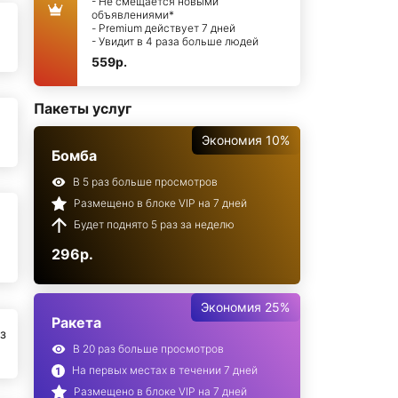
- Не смещается новыми
объявлениями*
- Premium действует 7 дней
- Увидит в 4 раза больше людей
559р.
Пакеты услуг
Экономия 10%
Бомба
В 5 раз больше просмотров
Размещено в блоке VIP на 7 дней
Будет поднято 5 раз за неделю
296р.
Экономия 25%
Ракета
з
В 20 раз больше просмотров
На первых местах в течении 7 дней
Размещено в блоке VIP на 7 дней