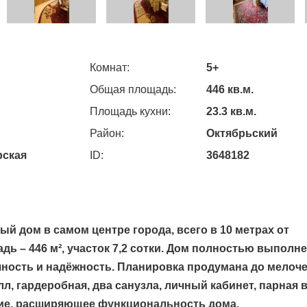
Комнат:
5+
Общая площадь:
446 кв.м.
Площадь кухни:
23.3 кв.м.
Район:
Октябрьский
рская
ID:
3648182
й дом в самом центре города, всего в 10 метрах от
ь – 446 м², участок 7,2 сотки. Дом полностью выполн
очность и надёжность. Планировка продумана до мелоче
, гардеробная, два санузла, личный кабинет, парная 
ние, расширяющее функциональность дома.