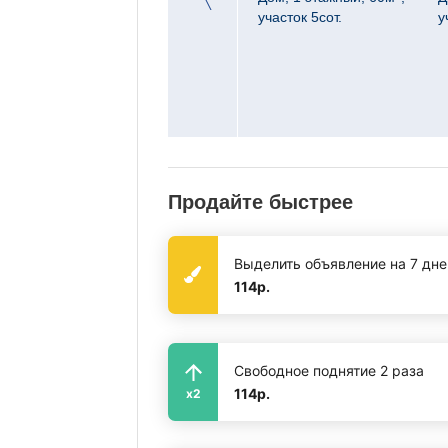
МОШЕННИКИ!!!
участок 5сот.
у
Администрация
портала Орск. ру
информирует о
различных видах
мошенничества
Продайте быстрее
Выделить объявление на 7 дне
114р.
Свободное поднятие 2 раза
114р.
x2