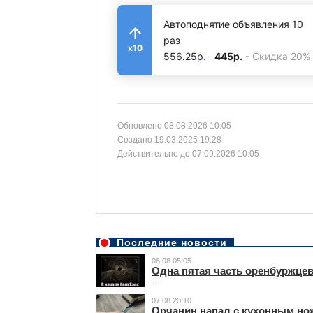
Автоподнятие объявления 10
раз
x10
556.25р.
445р.
- Скидка 20%
Обновлено 08.08.2026 10:05
Создано 19.03.2025 19:28
Действительно до 07.09.2026 10:05
Последние новости
08.08 05:05
Одна пятая часть оренбуржцев
. .
07.08 20:10
Орчанин напал с кухонным нож