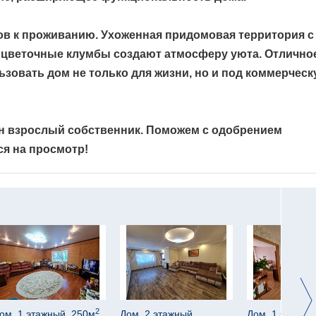
ов к проживанию. Ухоженная придомовая территория с
а, цветочные клумбы создают атмосферу уюта. Отлично
зовать дом не только для жизни, но и под коммерчес
ин взрослый собственник. Поможем с одобрением
ся на просмотр!
2
ом, 1 этажный, 250м
,
Дом, 2 этажный,
Дом, 1 этажны