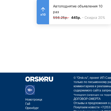
Автоподнятие объявления 10
раз
x10
556.25р.
445р.
- Скидка 20%
© "Orsk.ru", проект ИП С
только по письменному ра
комментариев и рекламны
содержимого сайта запре
*Instagram (запрещен на терр
ДОГОВОР-ОФЕРТА
Новотроицк
Отзывы и предложения о 
Гай
Покупаем новости +7(3537
Оренбург