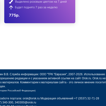
Выделено розовым цветом на 7 дней
Будет поднято 7 раз за неделю
775р.
авин В.В. Служба информации: ООО "ТРК "Евразия", 2007-2026. Использование
зрешению редакции и с указанием активной ссылки на сайт Orsk.ru. Orsk.ru 
х материалов. Комментарии к материалам сайта - это личное мнение посети
щен.
итории Российской Федерации)
работе портала: orsk@orsk.ru
Модерация объявлений +7 (3537) 32-71-28
) 340-300, 340300@orsk.ru