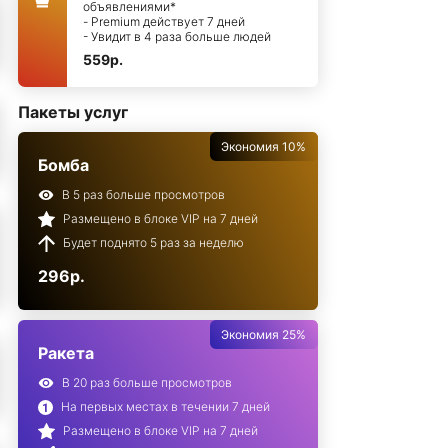
объявлениями*
- Premium действует 7 дней
- Увидит в 4 раза больше людей
559р.
Пакеты услуг
Экономия 10%
Бомба
В 5 раз больше просмотров
Размещено в блоке VIP на 7 дней
Будет поднято 5 раз за неделю
296р.
Экономия 25%
Ракета
В 20 раз больше просмотров
На первых местах в течении 7 дней
Размещено в блоке VIP на 7 дней