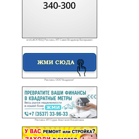
erid:LdtCKYB1Q Реклама. ИП Савин Владимир Валерьевич
Реклама. ООО"Академия"
Реклама. ИП Судас Анастасия Михайловна