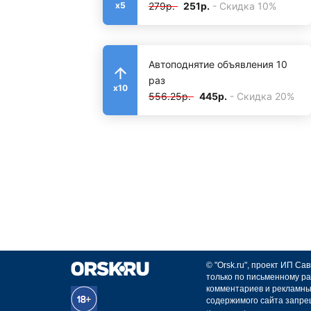
279р.
251р.
- Скидка 10%
x5
Автоподнятие объявления 10
раз
x10
556.25р.
445р.
- Скидка 20%
© "Orsk.ru", проект ИП С
только по письменному ра
комментариев и рекламны
содержимого сайта запре