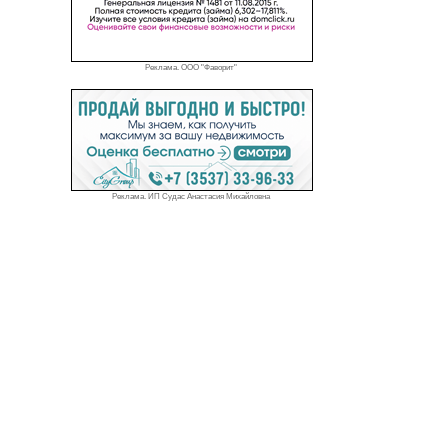
Реклама. ООО "Фаворит"
Реклама. ИП Судас Анастасия Михайловна