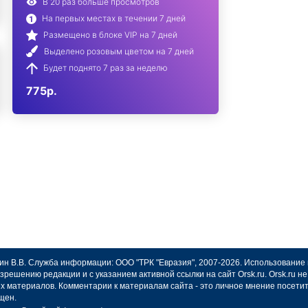
В 20 раз больше просмотров
На первых местах в течении 7 дней
Размещено в блоке VIP на 7 дней
Выделено розовым цветом на 7 дней
Будет поднято 7 раз за неделю
775р.
авин В.В. Служба информации: ООО "ТРК "Евразия", 2007-2026. Использование
зрешению редакции и с указанием активной ссылки на сайт Orsk.ru. Orsk.ru 
х материалов. Комментарии к материалам сайта - это личное мнение посети
щен.