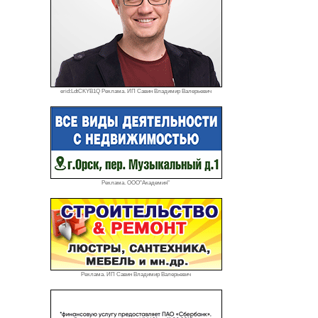
erid:LdtCKYB1Q Реклама. ИП Савин Владимир Валерьевич
Реклама. ООО"Академия"
Реклама. ИП Савин Владимир Валерьевич