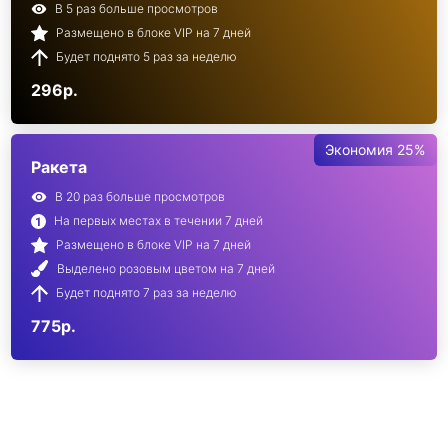
В 5 раз больше просмотров
Размещено в блоке VIP на 7 дней
Будет поднято 5 раз за неделю
296р.
Экономия 25%
Ракета
В 20 раз больше просмотров
На первых местах в течении 7 дней
Размещено в блоке VIP на 7 дней
Выделено розовым цветом на 7 дней
Будет поднято 7 раз за неделю
775р.