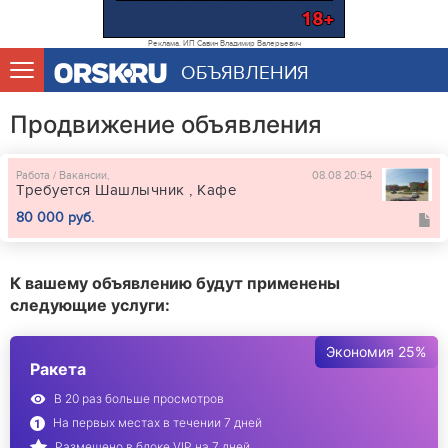
Реклама. ИП Савин Владимир Валерьевич
ОБЪЯВЛЕНИЯ
Продвижение объявления
Работа / Вакансии,
08.08 20:54
Требуется Шашлычник , Кафе
80 000 руб.
К вашему объявлению будут применены
следующие услуги:
Экономия 25%
Ракета
В 20 раз больше просмотров
На первых местах в течении 7 дней
Размещено в блоке VIP на 7 дней