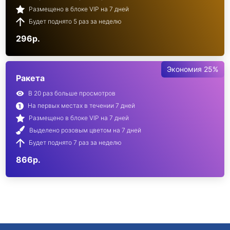
Размещено в блоке VIP на 7 дней
Будет поднято 5 раз за неделю
296р.
Экономия 25%
Ракета
В 20 раз больше просмотров
На первых местах в течении 7 дней
Размещено в блоке VIP на 7 дней
Выделено розовым цветом на 7 дней
Будет поднято 7 раз за неделю
866р.