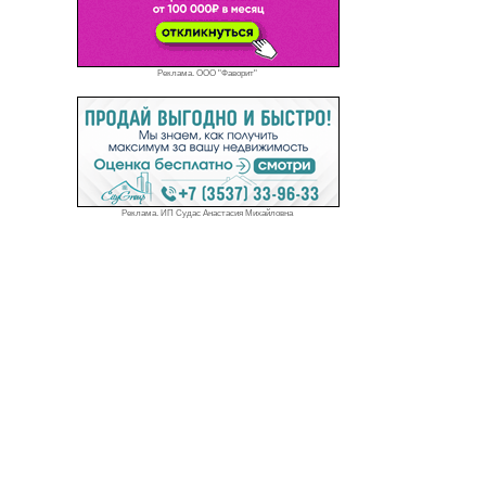
Реклама. ООО "Фаворит"
Реклама. ИП Судас Анастасия Михайловна