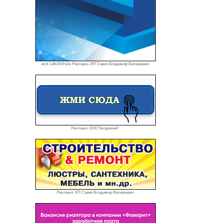
erid: LdtCKWn2w Реклама. ИП Савин Владимир Валерьевич
Реклама. ООО"Академия"
Реклама. ИП Савин Владимир Валерьевич