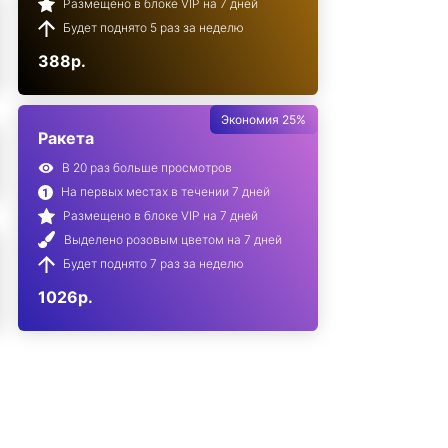
Размещено в блоке VIP на 7 дней
Будет поднято 5 раз за неделю
388р.
Экономия 25%
Ракета
В 20 раз больше просмотров
На первых местах в течении 7 дней
Размещено в блоке VIP на 7 дней
Выделено розовым цветом на 7 дней
Будет поднято 7 раз за неделю
1026р.