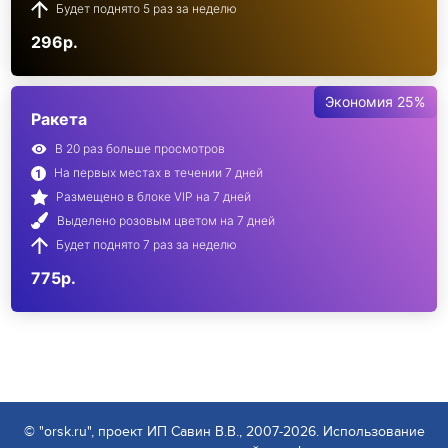
Будет поднято 5 раз за неделю
296р.
Экономия 25%
Ракета
В 20 раз больше просмотров
На первых местах в течении 7 дней
Размещено в блоке VIP на 7 дней
Выделено розовым цветом на 7 дней
Будет поднято 7 раз за неделю
775р.
© "orsk.ru", проект ИП Савин В.В., 2007-2026. Использование