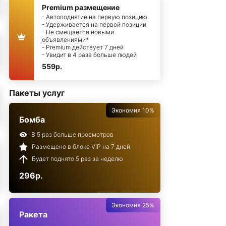
Premium размещение
- Автоподнятие на первую позицию
- Удерживается на первой позиции
- Не смещается новыми
объявлениями*
- Premium действует 7 дней
- Увидит в 4 раза больше людей
559р.
Пакеты услуг
Экономия 10%
Бомба
В 5 раз больше просмотров
Размещено в блоке VIP на 7 дней
Будет поднято 5 раз за неделю
296р.
Экономия 25%
Ракета