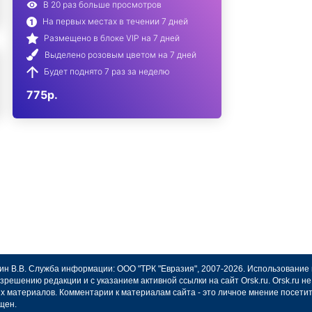
В 20 раз больше просмотров
На первых местах в течении 7 дней
Размещено в блоке VIP на 7 дней
Выделено розовым цветом на 7 дней
Будет поднято 7 раз за неделю
775р.
авин В.В. Служба информации: ООО "ТРК "Евразия", 2007-2026. Использование
зрешению редакции и с указанием активной ссылки на сайт Orsk.ru. Orsk.ru 
х материалов. Комментарии к материалам сайта - это личное мнение посети
щен.