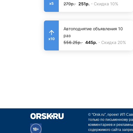
279р.
251р.
- Скидка 10%
x5
Автоподнятие объявления 10
раз
x10
556.25р.
445р.
- Скидка 20%
© "Orsk.ru", проект ИП С
только по письменному ра
комментариев и рекламны
содержимого сайта запре