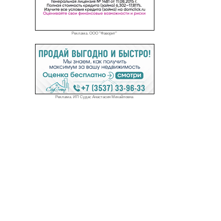
Реклама. ООО "Фаворит"
Реклама. ИП Судас Анастасия Михайловна