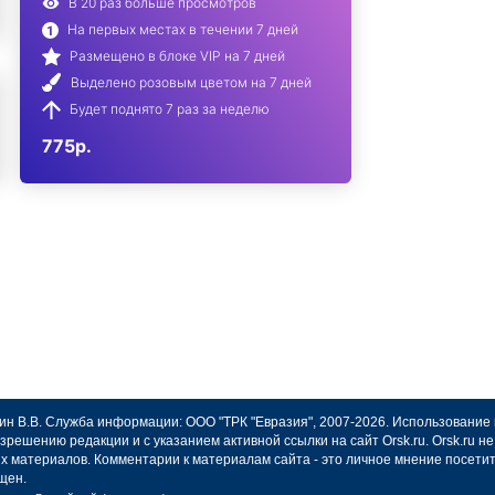
В 20 раз больше просмотров
На первых местах в течении 7 дней
Размещено в блоке VIP на 7 дней
Выделено розовым цветом на 7 дней
Будет поднято 7 раз за неделю
775р.
авин В.В. Служба информации: ООО "ТРК "Евразия", 2007-2026. Использование
зрешению редакции и с указанием активной ссылки на сайт Orsk.ru. Orsk.ru 
х материалов. Комментарии к материалам сайта - это личное мнение посети
щен.