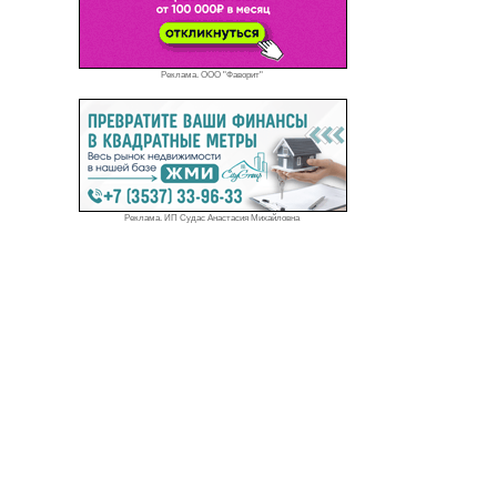
Реклама. ООО "Фаворит"
Реклама. ИП Судас Анастасия Михайловна