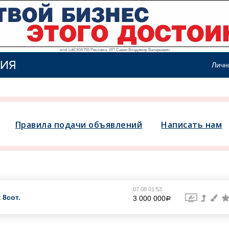
erid: LdtCKW755 Реклама. ИП Савин Владимир Валерьевич
ИЯ
Личн
Правила подачи объявлений
Написать нам
07.08 01:53
 8сот.
3 000 000
a