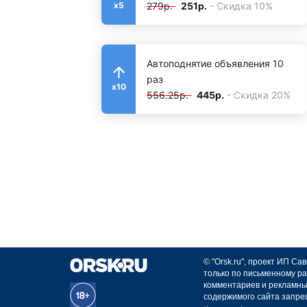
279р.
251р.
- Скидка 10%
x5
Автоподнятие объявления 10
раз
x10
556.25р.
445р.
- Скидка 20%
© "Orsk.ru", проект ИП С
только по письменному ра
комментариев и рекламны
содержимого сайта запре