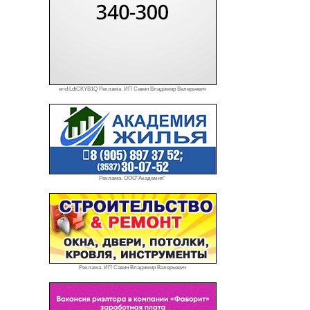
erid:LdtCKYB1Q Реклама. ИП Савин Владимир Валерьевич
Реклама. ООО"Академия"
Реклама. ИП Савин Владимир Валерьевич