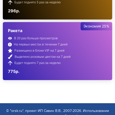
Будет поднято 5 раз за неделю
296р.
Экономия 25%
Ракета
В 20 раз больше просмотров
На первых местах в течении 7 дней
Размещено в блоке VIP на 7 дней
Выделено розовым цветом на 7 дней
Будет поднято 7 раз за неделю
775р.
© "orsk.ru", проект ИП Савин В.В., 2007-2026. Использование