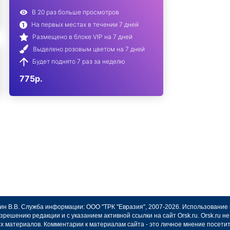
В 20 раз больше просмотров
На первых местах в течении 7 дней
Размещено в блоке VIP на 7 дней
Выделено розовым цветом на 7 дней
Будет поднято 7 раз за неделю
775р.
авин В.В. Служба информации: ООО "ТРК "Евразия", 2007-2026. Использование
зрешению редакции и с указанием активной ссылки на сайт Orsk.ru. Orsk.ru 
х материалов. Комментарии к материалам сайта - это личное мнение посети