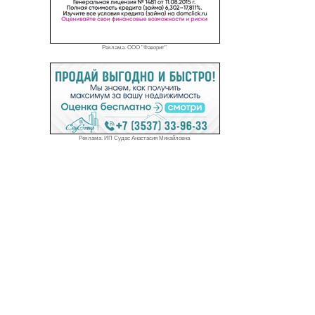
Реклама. ООО "Фаворит"
Реклама. ИП Судас Анастасия Михайловна