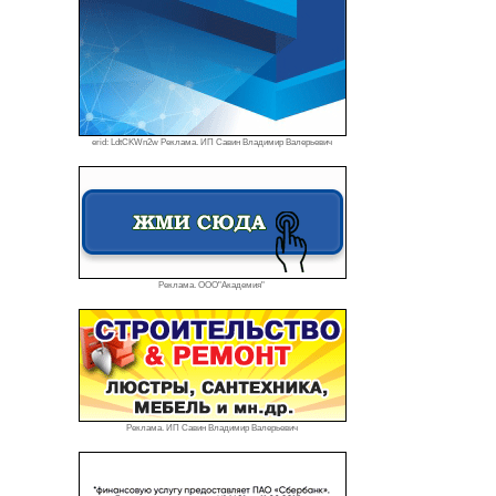
erid: LdtCKWn2w Реклама. ИП Савин Владимир Валерьевич
Реклама. ООО"Академия"
Реклама. ИП Савин Владимир Валерьевич