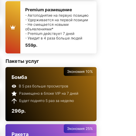
Premium размещение
- Автоподнятие на первую позицию
- Удерживается на первой позиции
- Не смещается новыми
объявлениями*
- Premium действует 7 дней
- Увидит в 4 раза больше людей
559р.
Пакеты услуг
Экономия 10%
Бомба
В 5 раз больше просмотров
Размещено в блоке VIP на 7 дней
Будет поднято 5 раз за неделю
296р.
Экономия 25%
Ракета