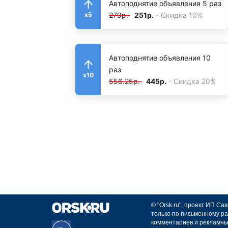
Автоподнятие объявления 5 раз
279р.
251р.
- Скидка 10%
x5
Автоподнятие объявления 10
раз
x10
556.25р.
445р.
- Скидка 20%
© "Orsk.ru", проект ИП С
только по письменному ра
комментариев и рекламны