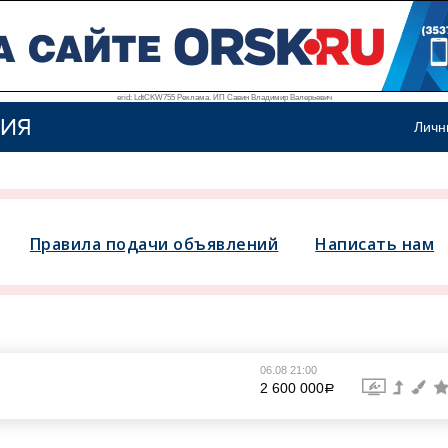
erid: LdtCKW755 Реклама. ИП Савин Владимир Валерьевич
ИЯ
Личн
Правила подачи объявлений
Написать нам
06.08 21:00
2 600 000
a