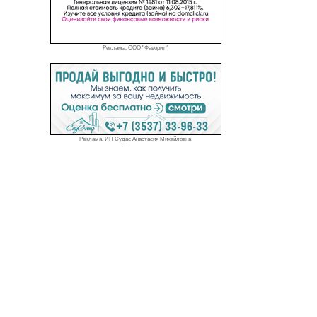
Реклама. ООО "Фаворит"
Реклама. ИП Судас Анастасия Михайловна