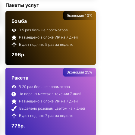
Пакеты услуг
Экономия 10%
Бомба
В 5 раз больше просмотров
Размещено в блоке VIP на 7 дней
Будет поднято 5 раз за неделю
296р.
Экономия 25%
Ракета
В 20 раз больше просмотров
На первых местах в течении 7 дней
Размещено в блоке VIP на 7 дней
Выделено розовым цветом на 7 дней
Будет поднято 7 раз за неделю
775р.