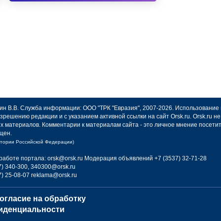
авин В.В. Служба информации: ООО "ТРК "Евразия", 2007-2026. Использование
зрешению редакции и с указанием активной ссылки на сайт Orsk.ru. Orsk.ru 
х материалов. Комментарии к материалам сайта - это личное мнение посети
щен.
итории Российской Федерации)
работе портала: orsk@orsk.ru
Модерация объявлений +7 (3537) 32-71-28
) 340-300, 340300@orsk.ru
) 25-08-07 reklama@orsk.ru
огласие на обработку
иденциальности