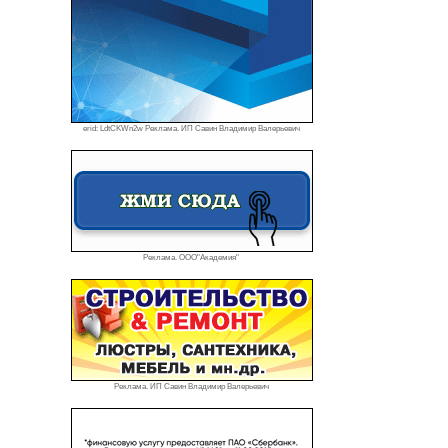
erid: LdtCKWn2w Реклама. ИП Савин Владимир Валерьевич
Реклама. ООО"Академия"
Реклама. ИП Савин Владимир Валерьевич