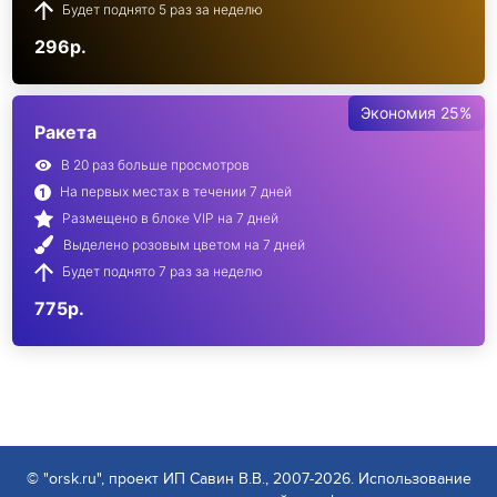
Будет поднято 5 раз за неделю
296р.
Экономия 25%
Ракета
В 20 раз больше просмотров
На первых местах в течении 7 дней
Размещено в блоке VIP на 7 дней
Выделено розовым цветом на 7 дней
Будет поднято 7 раз за неделю
775р.
© "orsk.ru", проект ИП Савин В.В., 2007-2026. Использование