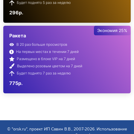
Будет поднято 5 раз за неделю
296р.
Экономия 25%
Ракета
В 20 раз больше просмотров
На первых местах в течении 7 дней
Размещено в блоке VIP на 7 дней
Выделено розовым цветом на 7 дней
Будет поднято 7 раз за неделю
775р.
© "orsk.ru", проект ИП Савин В.В., 2007-2026. Использование