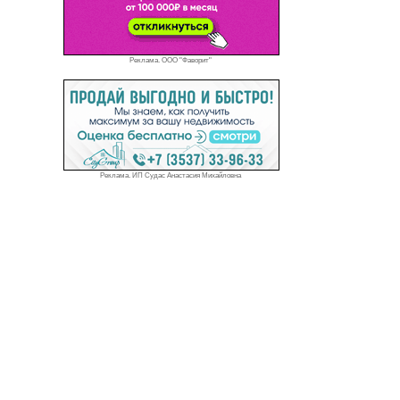
Реклама. ООО "Фаворит"
Реклама. ИП Судас Анастасия Михайловна