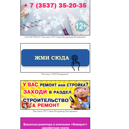
erid:LdtCKMk1Z Реклама. ИП Савин Владимир Валерьевич
Реклама. ООО"Академия"
Реклама. ИП Савин Владимир Валерьевич