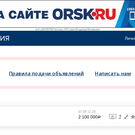
erid: LdtCKW755 Реклама. ИП Савин Владимир Валерьевич
ИЯ
Личн
Правила подачи объявлений
Написать нам
07.08 12:28
2 100 000
a