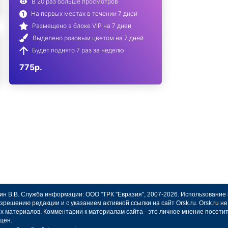
В 20 раз больше просмотров
На первых местах в течении 7 дней
Размещено в блоке VIP на 7 дней
Выделено розовым цветом на 7 дней
Будет поднято 7 раз за неделю
775р.
авин В.В. Служба информации: ООО "ТРК "Евразия", 2007-2026. Использование
зрешению редакции и с указанием активной ссылки на сайт Orsk.ru. Orsk.ru 
х материалов. Комментарии к материалам сайта - это личное мнение посети
щен.