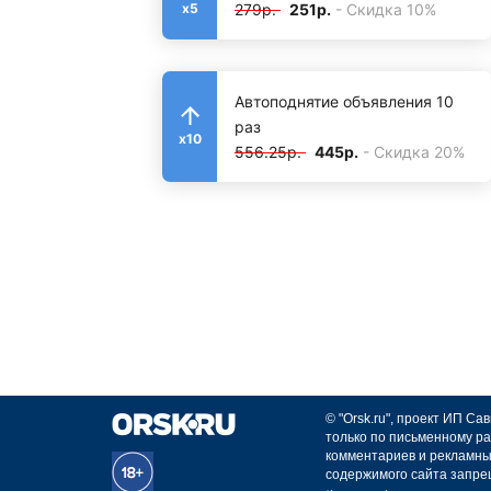
279р.
251р.
- Скидка 10%
x5
Автоподнятие объявления 10
раз
x10
556.25р.
445р.
- Скидка 20%
© "Orsk.ru", проект ИП С
только по письменному ра
комментариев и рекламны
содержимого сайта запре