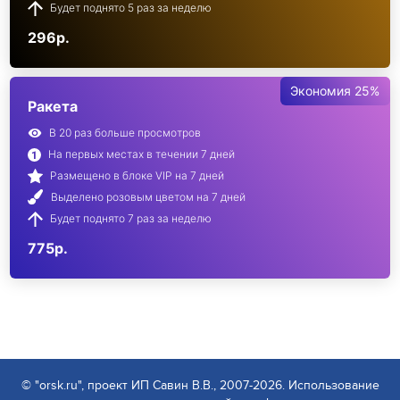
Будет поднято 5 раз за неделю
296р.
Экономия 25%
Ракета
В 20 раз больше просмотров
На первых местах в течении 7 дней
Размещено в блоке VIP на 7 дней
Выделено розовым цветом на 7 дней
Будет поднято 7 раз за неделю
775р.
© "orsk.ru", проект ИП Савин В.В., 2007-2026. Использование