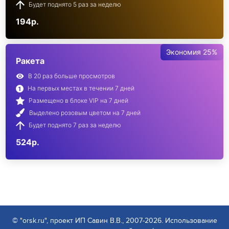
Будет поднято 5 раз за неделю
194р.
Экономия 25%
Ракета
В 20 раз больше просмотров
На первых местах в течении 7 дней
Размещено в блоке VIP на 7 дней
Выделено розовым цветом на 7 дней
Будет поднято 7 раз за неделю
524р.
© "orsk.ru", проект ИП Савин В.В., 2007-2026. Использование