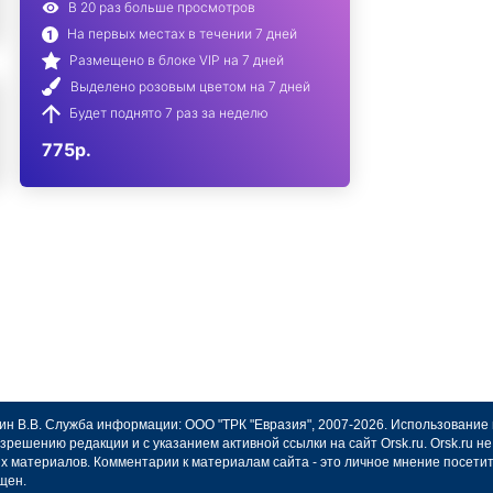
В 20 раз больше просмотров
На первых местах в течении 7 дней
Размещено в блоке VIP на 7 дней
Выделено розовым цветом на 7 дней
Будет поднято 7 раз за неделю
775р.
авин В.В. Служба информации: ООО "ТРК "Евразия", 2007-2026. Использование
зрешению редакции и с указанием активной ссылки на сайт Orsk.ru. Orsk.ru 
х материалов. Комментарии к материалам сайта - это личное мнение посети
щен.