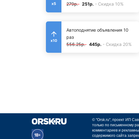
279р.
251р.
- Скидка 10%
x5
Автоподнятие объявления 10
раз
x10
556.25р.
445р.
- Скидка 20%
© "Orsk.ru", проект ИП С
только по письменному ра
комментариев и рекламны
содержимого сайта запре