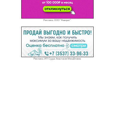
Реклама. ООО "Фаворит"
Реклама. ИП Судас Анастасия Михайловна