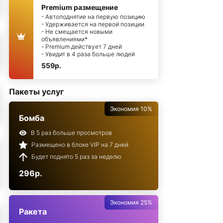
Premium размещение
- Автоподнятие на первую позицию
- Удерживается на первой позиции
- Не смещается новыми
объявлениями*
- Premium действует 7 дней
- Увидит в 4 раза больше людей
559р.
Пакеты услуг
Экономия 10%
Бомба
В 5 раз больше просмотров
Размещено в блоке VIP на 7 дней
Будет поднято 5 раз за неделю
296р.
Экономия 25%
Ракета