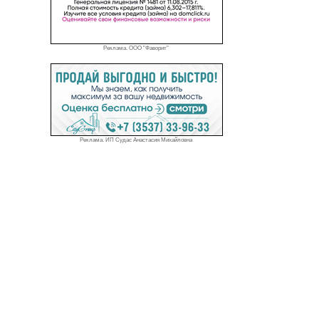
Реклама. ООО "Фаворит"
Реклама. ИП Судас Анастасия Михайловна