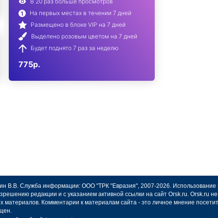
В 20 раз больше просмотров
На первых местах в течении 7 дней
Размещено в блоке VIP на 7 дней
Выделено розовым цветом на 7 дней
Будет поднято 7 раз за неделю
775р.
авин В.В. Служба информации: ООО "ТРК "Евразия", 2007-2026. Использование
зрешению редакции и с указанием активной ссылки на сайт Orsk.ru. Orsk.ru 
х материалов. Комментарии к материалам сайта - это личное мнение посети
щен.