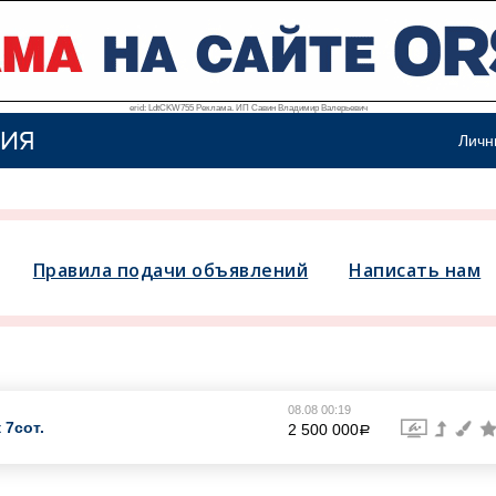
erid: LdtCKW755 Реклама. ИП Савин Владимир Валерьевич
ИЯ
Личн
Правила подачи объявлений
Написать нам
08.08 00:19
 7сот.
2 500 000
a