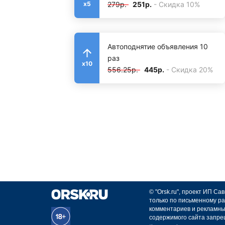
279р.
251р.
- Скидка 10%
x5
Автоподнятие объявления 10
раз
x10
556.25р.
445р.
- Скидка 20%
© "Orsk.ru", проект ИП С
только по письменному ра
комментариев и рекламны
содержимого сайта запре