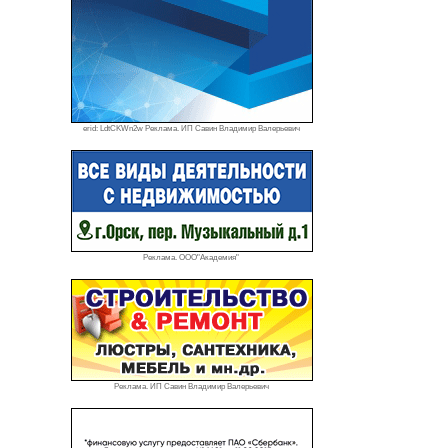
erid: LdtCKWn2w Реклама. ИП Савин Владимир Валерьевич
Реклама. ООО"Академия"
Реклама. ИП Савин Владимир Валерьевич