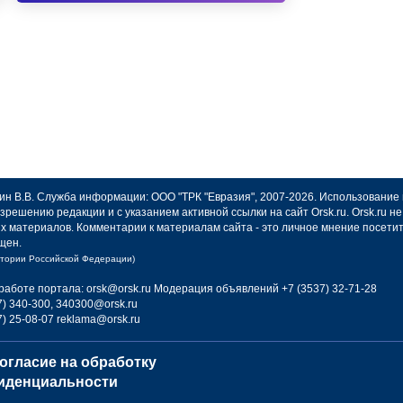
авин В.В. Служба информации: ООО "ТРК "Евразия", 2007-2026. Использование
зрешению редакции и с указанием активной ссылки на сайт Orsk.ru. Orsk.ru 
х материалов. Комментарии к материалам сайта - это личное мнение посети
щен.
итории Российской Федерации)
работе портала: orsk@orsk.ru
Модерация объявлений +7 (3537) 32-71-28
) 340-300, 340300@orsk.ru
) 25-08-07 reklama@orsk.ru
огласие на обработку
иденциальности