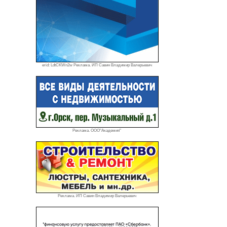
erid: LdtCKWn2w Реклама. ИП Савин Владимир Валерьевич
Реклама. ООО"Академия"
Реклама. ИП Савин Владимир Валерьевич