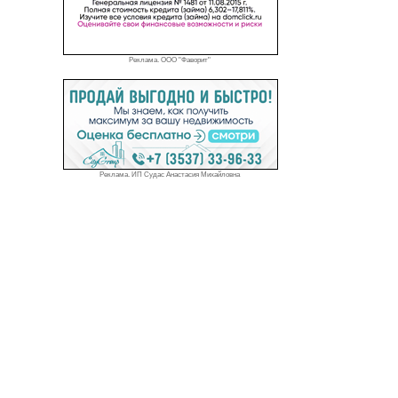
Реклама. ООО "Фаворит"
Реклама. ИП Судас Анастасия Михайловна