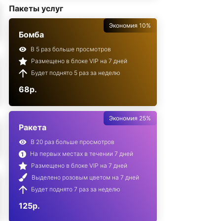
Пакеты услуг
Экономия 10%
Бомба
В 5 раз больше просмотров
Размещено в блоке VIP на 7 дней
Будет поднято 5 раз за неделю
68р.
Экономия 25%
Ракета
В 20 раз больше просмотров
На первых местах в течении 7 дней
Размещено в блоке VIP на 7 дней
Выделено розовым цветом на 7 дней
Будет поднято 7 раз за неделю
125р.