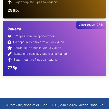
Будет поднято 5 раз за неделю
296р.
Экономия 25%
Ракета
В 20 раз больше просмотров
На первых местах в течении 7 дней
Размещено в блоке VIP на 7 дней
Выделено розовым цветом на 7 дней
Будет поднято 7 раз за неделю
775р.
© "orsk.ru", проект ИП Савин В.В., 2007-2026. Использование