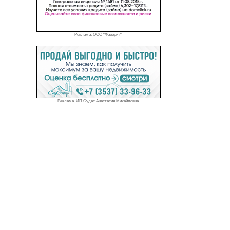
Реклама. ООО "Фаворит"
Реклама. ИП Судас Анастасия Михайловна