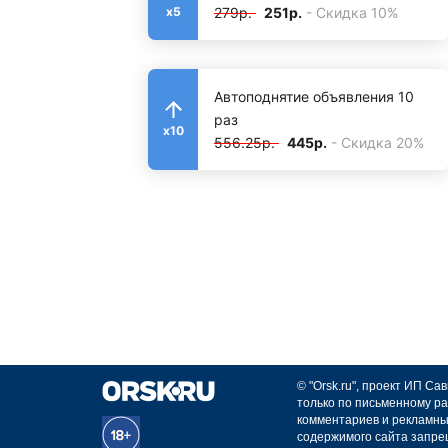
279р.
251р.
- Скидка 10%
x5
Автоподнятие объявления 10
раз
x10
556.25р.
445р.
- Скидка 20%
© "Orsk.ru", проект ИП С
только по письменному ра
комментариев и рекламны
содержимого сайта запре