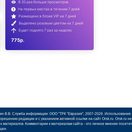
В 20 раз больше просмотров
На первых местах в течении 7 дней
Размещено в блоке VIP на 7 дней
Выделено розовым цветом на 7 дней
Будет поднято 7 раз за неделю
775р.
авин В.В. Служба информации: ООО "ТРК "Евразия", 2007-2026. Использование
зрешению редакции и с указанием активной ссылки на сайт Orsk.ru. Orsk.ru 
х материалов. Комментарии к материалам сайта - это личное мнение посети
щен.