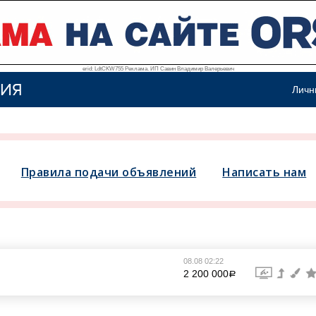
erid: LdtCKW755 Реклама. ИП Савин Владимир Валерьевич
ИЯ
Личн
Правила подачи объявлений
Написать нам
08.08 02:22
2 200 000
a