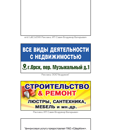
erid: LdtCJzDWt Реклама. ИП Савин Владимир Валерьевич
Реклама. ООО"Академия"
Реклама. ИП Савин Владимир Валерьевич