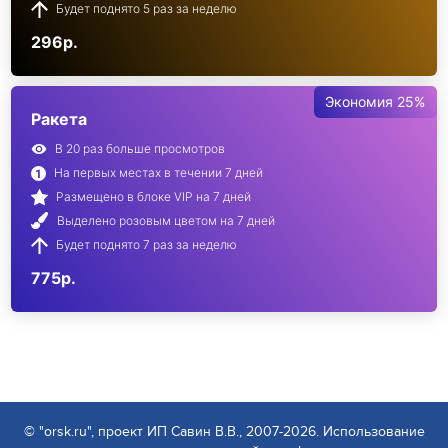
Будет поднято 5 раз за неделю
296р.
Экономия 25%
Ракета
В 20 раз больше просмотров
На первых местах в течении 7 дней
Размещено в блоке VIP на 7 дней
Выделено розовым цветом на 7 дней
Будет поднято 7 раз за неделю
775р.
© "orsk.ru", проект ИП Савин В.В., 2007-2026. Использование