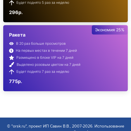
Будет поднято 5 раз за неделю
296р.
Экономия 25%
Ракета
В 20 раз больше просмотров
На первых местах в течении 7 дней
Размещено в блоке VIP на 7 дней
Выделено розовым цветом на 7 дней
Будет поднято 7 раз за неделю
775р.
© "orsk.ru", проект ИП Савин В.В., 2007-2026. Использование