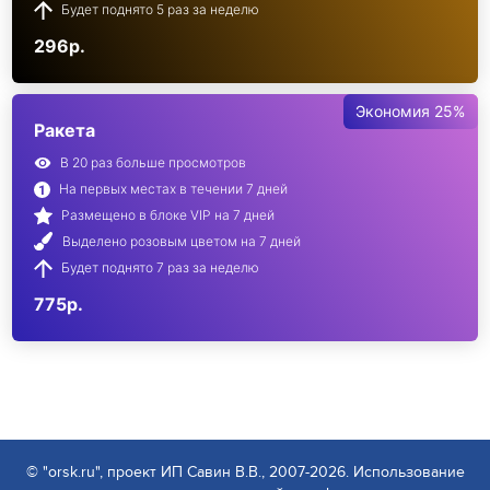
Будет поднято 5 раз за неделю
296р.
Экономия 25%
Ракета
В 20 раз больше просмотров
На первых местах в течении 7 дней
Размещено в блоке VIP на 7 дней
Выделено розовым цветом на 7 дней
Будет поднято 7 раз за неделю
775р.
© "orsk.ru", проект ИП Савин В.В., 2007-2026. Использование