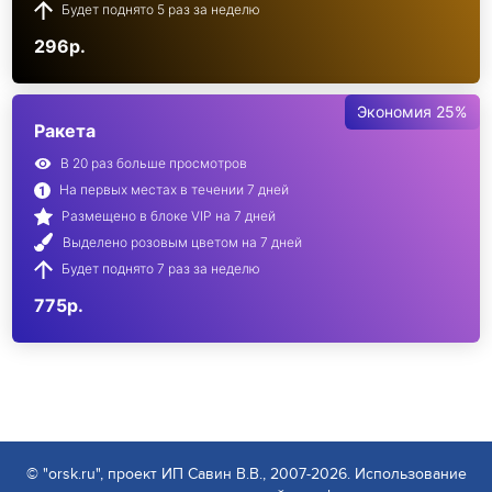
Будет поднято 5 раз за неделю
296р.
Экономия 25%
Ракета
В 20 раз больше просмотров
На первых местах в течении 7 дней
Размещено в блоке VIP на 7 дней
Выделено розовым цветом на 7 дней
Будет поднято 7 раз за неделю
775р.
© "orsk.ru", проект ИП Савин В.В., 2007-2026. Использование